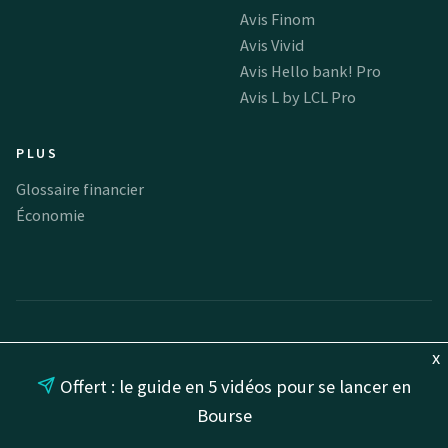
Avis Finom
Avis Vivid
Avis Hello bank! Pro
Avis L by LCL Pro
PLUS
Glossaire financier
Économie
Avertissements
x
Offert : le guide en 5 vidéos pour se lancer en
Les articles, conseils, commentaires et opinions formulés
Bourse
sur Finance Héros ne constituent pas des conseils en