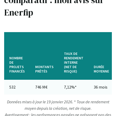
comparatif : mon avis sur
Enerfip
TAUX DE
NOMBRE
RENDEMENT
DE
INTERNE
PROJETS
MONTANTS
(NET DE
DURÉE
FINANCÉS
PRÊTÉS
RISQUE)
MOYENNE
532
746 M€
7,12%*
36 mois
Données mises à jour le 19 janvier 2026.
*
Taux de rendement
moyen depuis la création, net de risque.
Avertissement : les performances passées ne présagent pas des