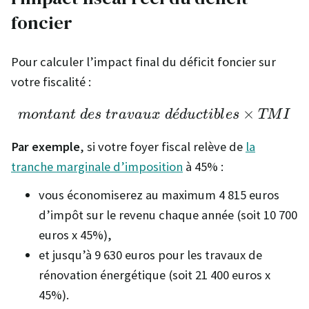
foncier
Pour calculer l’impact final du déficit foncier sur
votre fiscalité :
montant\ des \ travau
ˊ
×
m
o
n
t
an
t
d
es
t
r
a
v
a
ux
d
e
d
u
c
t
ib
l
es
TM
I
Par exemple
, si votre foyer fiscal relève de
la
tranche marginale d’imposition
à 45% :
vous économiserez au maximum 4 815 euros
d’impôt sur le revenu chaque année (soit 10 700
euros x 45%),
et jusqu’à 9 630 euros pour les travaux de
rénovation énergétique (soit 21 400 euros x
45%).