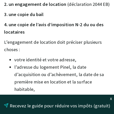
2. un engagement de location
(déclaration 2044 EB)
3. une copie du bail
4. une copie de l’avis d’imposition N-2 du ou des
locataires
L’engagement de location doit préciser plusieurs
choses :
votre identité et votre adresse,
l’adresse du logement Pinel, la date
d’acquisition ou d’achèvement, la date de sa
première mise en location et la surface
habitable,
le montant du loyer mensuel (hors charges),
x
les modalités de calcul de la réduction d’impôt.
Recevez le guide pour réduire vos impôts (gratuit)