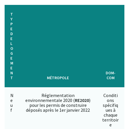
T
Y
P
E
D
E
L
O
G
E
M
E
N
DOM-
T
MÉTROPOLE
COM
N
Réglementation
Conditi
e
environnementale 2020 (
RE2020
)
ons
u
pour les permis de construire
spécifiq
f
déposés après le 1er janvier 2022
ues à
chaque
territoir
e