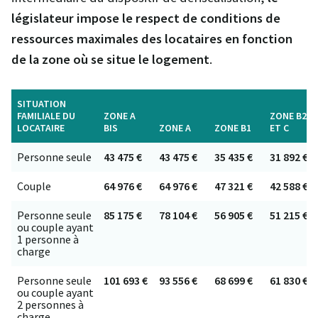
législateur impose le respect de conditions de
ressources maximales des locataires en fonction
de la zone où se situe le logement
.
SITUATION
FAMILIALE DU
ZONE A
ZONE B2
LOCATAIRE
BIS
ZONE A
ZONE B1
ET C
Personne seule
43 475 €
43 475 €
35 435 €
31 892 €
Couple
64 976 €
64 976 €
47 321 €
42 588 €
Personne seule
85 175 €
78 104 €
56 905 €
51 215 €
ou couple ayant
1 personne à
charge
Personne seule
101 693 €
93 556 €
68 699 €
61 830 €
ou couple ayant
2 personnes à
charge