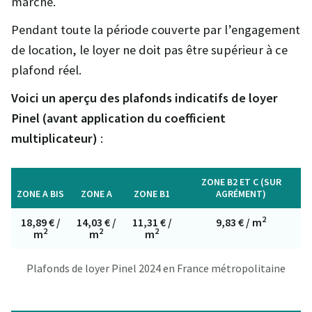
marché.
Pendant toute la période couverte par l’engagement
de location, le loyer ne doit pas être supérieur à ce
plafond réel.
Voici un aperçu des
plafonds indicatifs de loyer
Pinel (avant application du coefficient
multiplicateur)
:
ZONE B2 ET C (SUR
ZONE A BIS
ZONE A
ZONE B1
AGRÉMENT)
2
18,89 € /
14,03 € /
11,31 € /
9,83 € / m
2
2
2
m
m
m
Plafonds de loyer Pinel 2024 en France métropolitaine