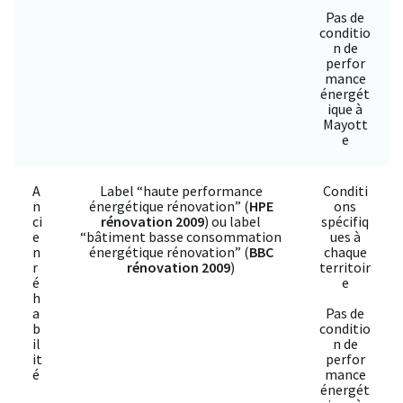
Pas de
conditio
n de
perfor
mance
énergét
ique à
Mayott
e
A
Label “haute performance
Conditi
n
énergétique rénovation” (
HPE
ons
ci
rénovation 2009
) ou label
spécifiq
e
“bâtiment basse consommation
ues à
n
énergétique rénovation” (
BBC
chaque
r
rénovation 2009
)
territoir
é
e
h
a
Pas de
b
conditio
il
n de
it
perfor
é
mance
énergét