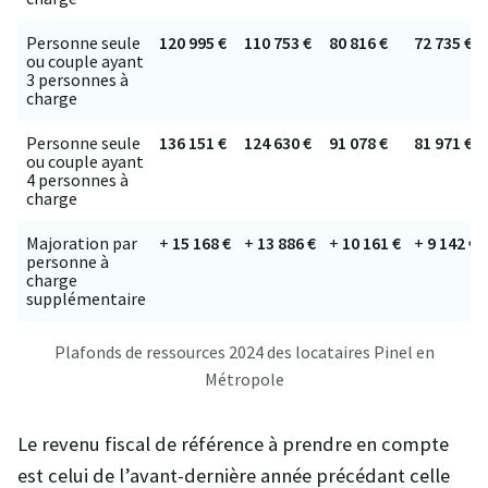
Personne seule
120 995 €
110 753 €
80 816 €
72 735 €
ou couple ayant
3 personnes à
charge
Personne seule
136 151 €
124 630 €
91 078 €
81 971 €
ou couple ayant
4 personnes à
charge
Majoration par
+
15 168 €
+
13 886 €
+
10 161 €
+
9 142 €
personne à
charge
supplémentaire
Plafonds de ressources 2024 des locataires Pinel en
Métropole
Le revenu fiscal de référence à prendre en compte
est celui de l’avant-dernière année précédant celle