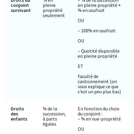
conjoint
pleine
en pleine propriété +
survivant
propriété
¾ en usufruit
seulement
OU
– 100% en usufruit
OU
– Quotité disponible
en pleine propriété
ET
Faculté de
cantonnement (on
vous explique ce que
c’est un peu plus bas)
Droits
¾ de la
En fonction du choix
des
succession,
du conjoint :
enfants
à parts
– ¾ en nue-propriété
égales
OU