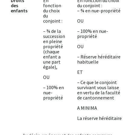
Droits
En
En fonction du choix
des
fonction
du conjoint :
enfants
du choix
– ¾ en nue-propriété
du
conjoint :
OU
– ¾ de la
– 100% en nue-
succession
propriété
en pleine
propriété
OU
(chaque
enfant a
– Réserve héréditaire
une part
habituelle
égale),
ET
OU
– Ce que le conjoint
– 100% en
survivant vous laisse
nue-
en vertu de la faculté
propriété
de cantonnement
A MINIMA
La réserve héréditaire