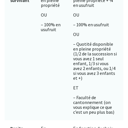
survivant
en pleine
pleine propriété + ¾
propriété
en usufruit
OU
OU
– 100% en
– 100% en usufruit
usufruit
OU
– Quotité disponible
en pleine propriété
(1/2 de la succession si
vous avez 1 seul
enfant, 1/3 si vous
avez 2 enfants, ou 1/4
si vous avez 3 enfants
et +)
ET
– Faculté de
cantonnement (on
vous explique ce que
c’est un peu plus bas)