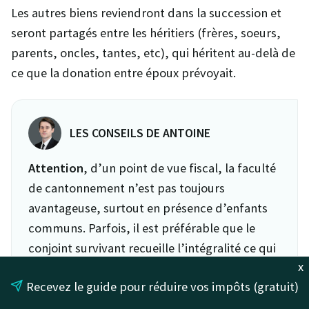
Les autres biens reviendront dans la succession et
seront partagés entre les héritiers (frères, soeurs,
parents, oncles, tantes, etc), qui héritent au-delà de
ce que la donation entre époux prévoyait.
LES CONSEILS DE ANTOINE
Attention
, d’un point de vue fiscal, la faculté
de cantonnement n’est pas toujours
avantageuse, surtout en présence d’enfants
communs. Parfois, il est préférable que le
conjoint survivant recueille l’intégralité ce qui
x
est prévu dans la donation entre époux, puis
Recevez le guide pour réduire vos impôts (gratuit)
fasse une donation à ses enfants, afin que ces
derniers profitent pleinement des