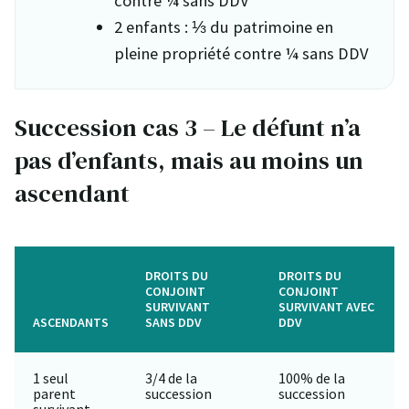
contre ¼ sans DDV
2 enfants : ⅓ du patrimoine en
pleine propriété contre ¼ sans DDV
Succession cas 3 – Le défunt n’a
pas d’enfants, mais au moins un
ascendant
DROITS DU
DROITS DU
CONJOINT
CONJOINT
SURVIVANT
SURVIVANT AVEC
ASCENDANTS
SANS DDV
DDV
1 seul
3/4 de la
100% de la
parent
succession
succession