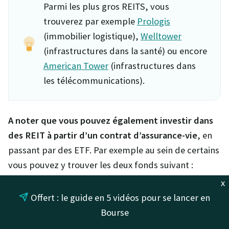
Parmi les plus gros REITS, vous
trouverez par exemple
Prologis
(immobilier logistique),
Welltower
(infrastructures dans la santé) ou encore
American Tower
(infrastructures dans
les télécommunications).
A noter que vous pouvez également investir dans
des REIT à partir d’un contrat d’assurance-vie
, en
passant par des ETF. Par exemple au sein de certains
vous pouvez y trouver les deux fonds suivant :
x
Amundi IS FTSE EPRA NAREIT Global ETFDR€
Offert : le guide en 5 vidéos pour se lancer en
EUR
Bourse
Amundi PEA Im Eurp FTSE EPRA/NAREIT ETFA