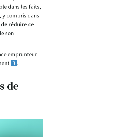
le dans les faits,
, y compris dans
e de réduire ce
de son
rance emprunteur
ement
.
as de