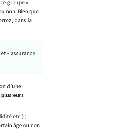
nce groupe »
 ou non. Bien que
rrez, dans la
 et « assurance
ion d’une
 plusieurs
dité etc.) ;
ertain âge ou non