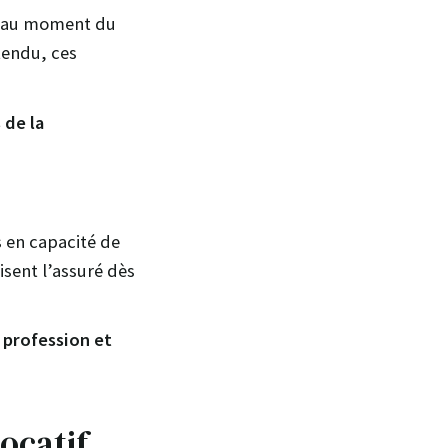
te au moment du
tendu, ces
 de la
s en capacité de
isent l’assuré dès
» profession et
ocatif