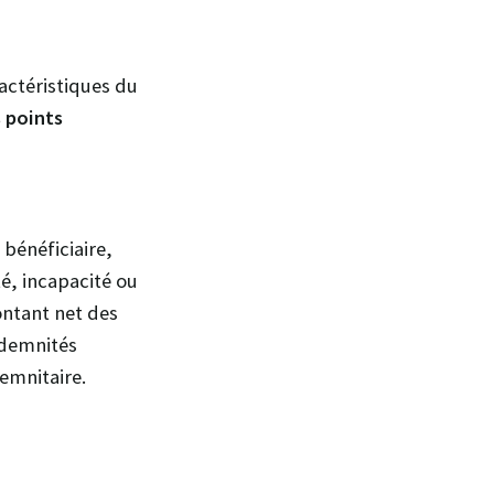
actéristiques du
s points
 bénéficiaire,
té, incapacité ou
ontant net des
ndemnités
emnitaire.