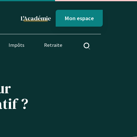
L'
Académi
e
Mon espace
Impôts
Retraite
ur
tif ?