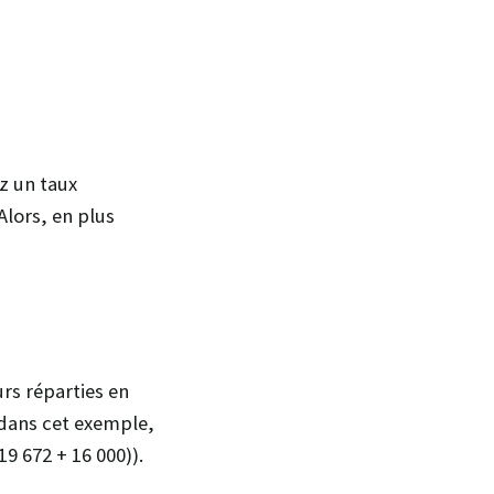
z un taux
lors, en plus
rs réparties en
 dans cet exemple,
19 672 + 16 000)).