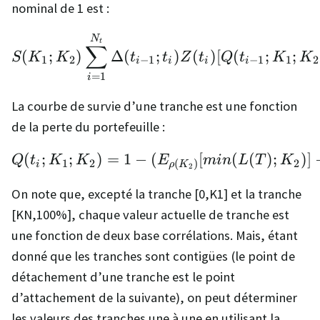
nominal de 1 est :
S(K_1;K_2) \sum_{i=1}^
N
t
∑
(
;
)
Δ
(
;
)
(
)
[
(
;
;
S
K
K
t
t
Z
t
Q
t
K
K
1
2
−
1
−
1
1
2
i
i
i
i
=
1
i
La courbe de survie d’une tranche est une fonction
de la perte du portefeuille :
(
;
;
)
=
1
−
(
Q(t_i;K_1;K_2) = 1 - 
[
(
(
)
;
)]
Q
t
K
K
E
min
L
T
K
1
2
2
(
)
i
ρ
K
2
On note que, excepté la tranche [0,K1] et la tranche
[KN,100%], chaque valeur actuelle de tranche est
une fonction de deux base corrélations. Mais, étant
donné que les tranches sont contigües (le point de
détachement d’une tranche est le point
d’attachement de la suivante), on peut déterminer
les valeurs des tranches une à une en utilisant la