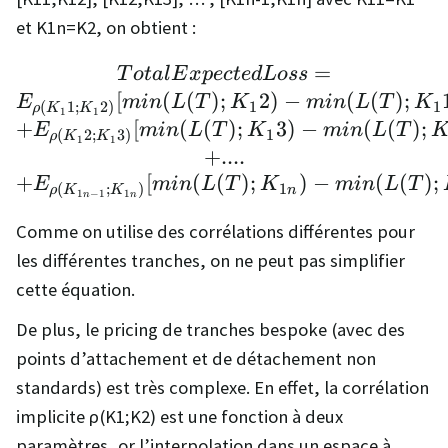
et K1n=K2, on obtient :
TotalExpectedLoss= \
=
T
o
t
a
lE
x
p
ec
t
e
d
L
oss
[
(
(
)
;
2
)
−
(
(
)
;
E
min
L
T
K
min
L
T
K
1
1
(
1
;
2
)
ρ
K
K
1
1
+
[
(
(
)
;
3
)
−
(
(
)
;
E
min
L
T
K
min
L
T
1
(
2
;
3
)
ρ
K
K
1
1
+
....
+
[
(
(
)
;
)
−
(
(
)
;
E
min
L
T
K
min
L
T
1
(
;
)
n
ρ
K
K
1
−
1
1
n
n
Comme on utilise des corrélations différentes pour
les différentes tranches, on ne peut pas simplifier
cette équation.
De plus, le pricing de tranches bespoke (avec des
points d’attachement et de détachement non
standards) est très complexe. En effet, la corrélation
implicite ρ(K1;K2) est une fonction à deux
paramètres, or l’interpolation dans un espace à