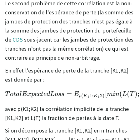
Le second problème de cette corrélation est la non-
conservation de l’espérance de perte (la somme des
jambes de protection des tranches n’est pas égale à
la somme des jambes de protection du portefeuille
de
CDS
sous-jacent car les jambes de protection des
tranches n’ont pas la même corrélation) ce qui est
contraire au principe de non-arbitrage.
En effet l’espérance de perte de la tranche [K1,K2]
est donnée par :
=
TotalExpectedLoss=E_
[
(
(
)
;
T
o
t
a
lE
x
p
ec
t
e
d
L
oss
E
min
L
T
(
1
;
2
)
ρ
K
K
1
1
avec ρ(K1;K2) la corrélation implicite de la tranche
[K1,K2] et L(T) la fraction de pertes à la date T.
Si on décompose la tranche [K1,K2] en n tranches
[K11,K12], [K12,K13], … , [K1n-1,K1n] avec K11=K1