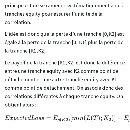
principe est de se ramener systématiquement à des
tranches equity pour assurer l’unicité de la
corrélation.
L’idée est donc que la perte d’une tranche [0,K2] est
égale à la perte de la tranche [0, K1] plus la perte de
la tranche [K1,K2].
Le payoff de la tranche [K1,K2] est donc la différence
entre une tranche equity avec K2 comme point de
détachement et une autre tranche equity avec K1
comme point de détachement. On associe donc des
corrélations différentes à chaque tranche equity. On
obtient alors :
=
ExpectedLoss = E_{ρ(
[
(
(
)
;
)]
−
E
x
p
ec
t
e
d
L
oss
E
min
L
T
K
E
2
(
2
)
ρ
K