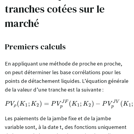
tranches cotées sur le
marché
Premiers calculs
En appliquant une méthode de proche en proche,
on peut déterminer les base corrélations pour les
points de détachement liquides. L’équation générale
de la valeur d’une tranche est la suivante :
J
F
J
V
PV_ρ(K_1;K_2) = PV_
(
;
)
=
(
;
)
−
(
;
P
V
K
K
P
V
K
K
P
V
K
1
2
1
2
1
ρ
p
p
Les paiements de la jambe fixe et de la jambe
variable sont, à la date t, des fonctions uniquement