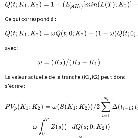
(
;
;
)
=
1
−
(
Q(t;K_1;K_2) = 1 - (E
[
(
(
)
;
)]
Q
t
K
K
E
min
L
T
K
1
2
2
(
)
ρ
K
2
Ce qui correspond à :
(
;
;
)
=
(
;
0
Q(t;K_1;K_2) = \omega
;
)
+
(
1
−
)
(
;
0
;
Q
t
K
K
ω
Q
t
K
ω
Q
t
1
2
2
avec :
=
(
)
/
(
\omega=(K_2)/(K_2 -
−
)
ω
K
K
K
2
2
1
La valeur actuelle de la tranche (K1,K2) peut donc
s’écrire :
PV_ρ(K_1;K_2) = \omeg
N
t
∑
(
;
)
=
(
(
;
))
/2
Δ
(
;
P
V
K
K
ω
S
K
K
t
t
1
2
1
2
−
1
ρ
i
=
1
i
T
∫
−
(
)
(
−
(
;
0
;
))
ω
Z
s
d
Q
s
K
2
0
N