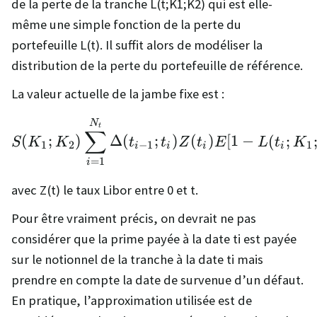
de la perte de la tranche L(t;K1;K2) qui est elle-
même une simple fonction de la perte du
portefeuille L(t). Il suffit alors de modéliser la
distribution de la perte du portefeuille de référence.
La valeur actuelle de la jambe fixe est :
S(K_1;K_2) \sum_{i=1}^
N
t
∑
(
;
)
Δ
(
;
)
(
)
[
1
−
(
;
S
K
K
t
t
Z
t
E
L
t
K
1
2
−
1
1
i
i
i
i
=
1
i
avec Z(t) le taux Libor entre 0 et t.
Pour être vraiment précis, on devrait ne pas
considérer que la prime payée à la date ti est payée
sur le notionnel de la tranche à la date ti mais
prendre en compte la date de survenue d’un défaut.
En pratique, l’approximation utilisée est de