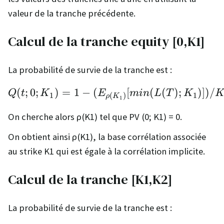
valeur de la tranche précédente.
Calcul de la tranche equity [0,K1]
La probabilité de survie de la tranche est :
(
;
0
;
)
=
1
−
(
Q(t;0;K_1) = 1 - (E_{
[
(
(
)
;
)])
/
Q
t
K
E
min
L
T
K
1
1
(
)
ρ
K
1
On cherche alors ρ(K1) tel que PV (0; K1) = 0.
On obtient ainsi ρ(K1), la base corrélation associée
au strike K1 qui est égale à la corrélation implicite.
Calcul de la tranche [K1,K2]
La probabilité de survie de la tranche est :