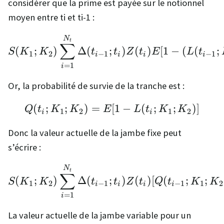
considérer que la prime est payée sur le notionnel
moyen entre ti et ti-1 :
S(K_1;K_2) \sum_{i=1}^
N
t
∑
(
;
)
Δ
(
;
)
(
)
[
1
−
(
(
;
S
K
K
t
t
Z
t
E
L
t
1
2
−
1
−
1
i
i
i
i
=
1
i
Or, la probabilité de survie de la tranche est :
(
;
;
)
=
[
Q(t_i;K_1;K_2) = E[1 -
1
−
(
;
;
)]
Q
t
K
K
E
L
t
K
K
1
2
1
2
i
i
Donc la valeur actuelle de la jambe fixe peut
s’écrire :
S(K_1;K_2) \sum_{i=1}
N
t
∑
(
;
)
Δ
(
;
)
(
)
[
(
;
;
S
K
K
t
t
Z
t
Q
t
K
K
1
2
−
1
−
1
1
2
i
i
i
i
=
1
i
La valeur actuelle de la jambe variable pour un