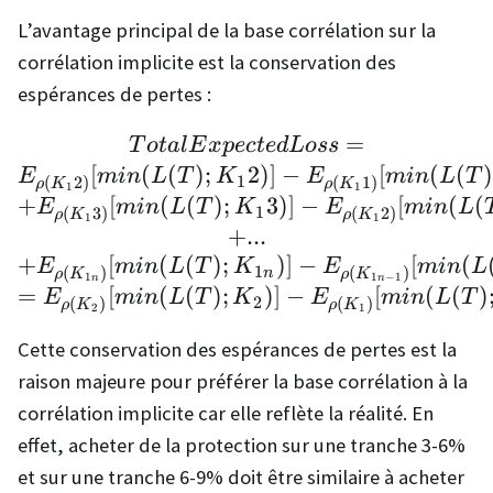
L’avantage principal de la base corrélation sur la
corrélation implicite est la conservation des
espérances de pertes :
TotalExpectedLoss = \
=
T
o
t
a
lE
x
p
ec
t
e
d
L
oss
[
(
(
)
;
2
)]
−
[
(
(
E
min
L
T
K
E
min
L
T
1
(
2
)
(
1
)
ρ
K
ρ
K
1
1
+
[
(
(
)
;
3
)]
−
[
(
(
E
min
L
T
K
E
min
L
1
(
3
)
(
2
)
ρ
K
ρ
K
1
1
+
...
+
[
(
(
)
;
)]
−
[
(
E
min
L
T
K
E
min
L
1
(
)
(
)
n
ρ
K
ρ
K
1
1
−
1
n
n
=
[
(
(
)
;
)]
−
[
(
(
)
E
min
L
T
K
E
min
L
T
2
(
)
(
)
ρ
K
ρ
K
2
1
Cette conservation des espérances de pertes est la
raison majeure pour préférer la base corrélation à la
corrélation implicite car elle reflète la réalité. En
effet, acheter de la protection sur une tranche 3-6%
et sur une tranche 6-9% doit être similaire à acheter