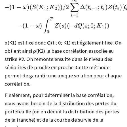
t
∑
+
(
1
−
)
(
(
;
))
/2
Δ
(
;
)
(
)
[
ω
S
K
K
t
t
Z
t
1
2
−
1
i
i
i
=
1
i
T
∫
−
(
1
−
)
(
)
(
−
(
;
0
;
))
ω
Z
s
d
Q
s
K
1
0
ρ(K1) est fixe donc Q(ti; 0; K1) est également fixe. On
obtient ainsi ρ(K2) la base corrélation associée au
strike K2. On remonte ensuite dans le niveau des
séniorités de proche en proche. Cette méthode
permet de garantir une unique solution pour chaque
corrélation.
Finalement, pour déterminer la base corrélation,
nous avons besoin de la distribution des pertes du
portefeuille (on en déduit la distribution des pertes
de la tranche) et de la courbe de survie de la