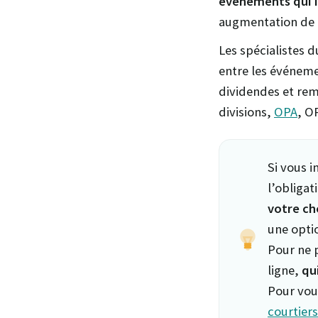
événements qui in
augmentation de c
Les spécialistes d
entre les événeme
dividendes et rem
divisions,
OPA
, 
Si vous i
l’obligat
votre ch
une opti
Pour ne 
ligne,
qu
Pour vous
courtiers