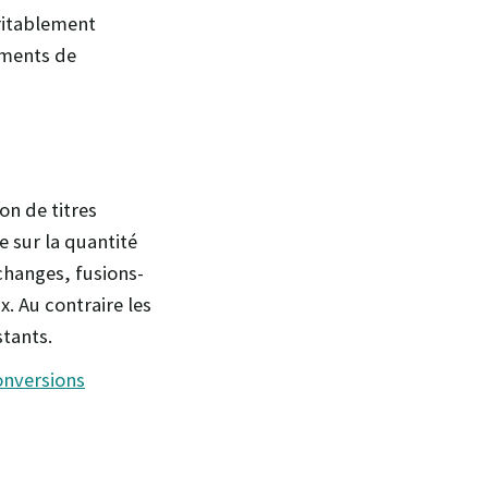
ritablement
ements de
on de titres
re sur la quantité
échanges, fusions-
. Au contraire les
stants.
onversions