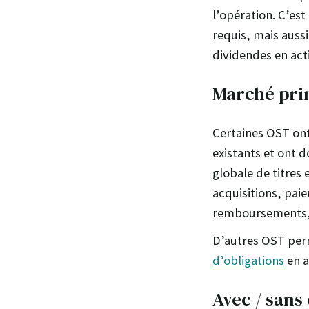
l’opération. C’est
requis, mais auss
dividendes en ac
Marché pri
Certaines OST ont 
existants et ont 
globale de titres 
acquisitions, pai
remboursements, a
D’autres OST perm
d’obligations
en a
Avec / sans