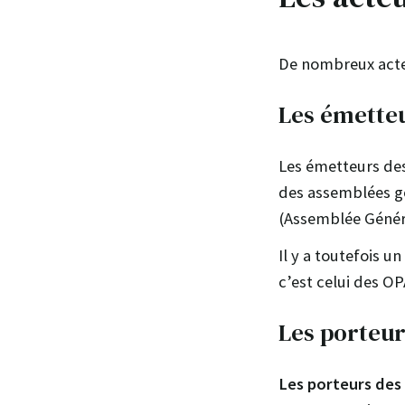
De nombreux acteu
Les émette
Les émetteurs des
des assemblées gé
(Assemblée Généra
Il y a toutefois u
c’est celui des O
Les porteu
Les porteurs des 