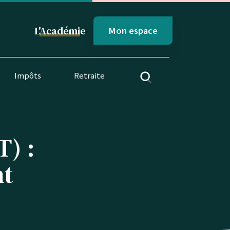
L'
Académi
e
Mon espace
Impôts
Retraite
T) :
nt