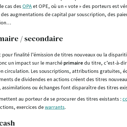
 le cas des
OPA
et OPE, où un « vote » des porteurs est vé
i des augmentations de capital par souscription, des pai
tion…
maire / secondaire
pour finalité l’émission de titres nouveaux ou la dispariti
donc un impact sur le marché
primaire
du titre, c’est-à-di
en circulation. Les souscriptions, attributions gratuites, 
ements de dividendes en actions créent des titres nouveaux
ssimilations ou échanges font disparaître des titres exi
ettent au porteur de se procurer des titres existants :
c
ctions, exercices de
warrants
.
 cash