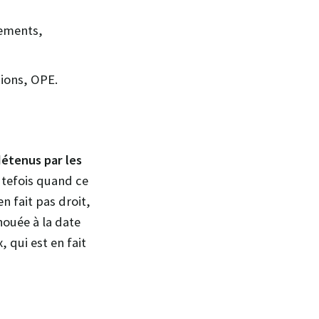
iements,
sions, OPE.
détenus par les
utefois quand ce
n fait pas droit,
nouée à la date
 qui est en fait