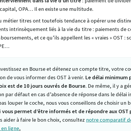
terviennent dans la vie d’un titre
: paiement de divide
apital, OPA… Il en existe une multitude.
u métier titres ont toutefois tendance à opérer une distin
nts intrinsèquement liés à la vie du titre : paiements de 
boursements, et ce qu’ils appellent les « vraies » OST : s
OPE…
nvestissez en Bourse et détenez un compte titre, votre co
ion de vous informer des OST à venir.
Le délai minimum p
oix est de 10 jours ouvrés de Bourse
. De même, il y a g
on par défaut en cas d’absence de réponse dans le délai i
pas louper le coche, nous vous conseillons de choisir un 
i vous permet d’être informés et de répondre aux OST p
 aider à faire le bon choix, consultez
notre comparatif d
 en ligne
,