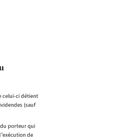
u
celui-ci détient
ividendes (sauf
du porteur qui
 d’exécution de