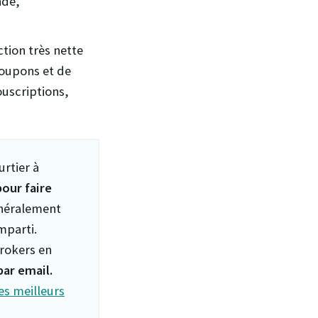
nde,
ction très nette
coupons et de
ouscriptions,
urtier à
our faire
énéralement
mparti.
brokers en
ar email.
es meilleurs