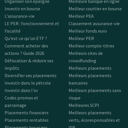
Organiser son épargne
Meilleure banque en ligne
Investir en bourse
Meilleur courtier en bourse
L’assurance-vie
Meilleur PEA
LE PER : fonctionnement et
Classement assurance-vie
fiscalité
Meilleur fonds euro
Qu’est-ce qu’un ETF ?
Meilleur PER
Comment acheter des
Meilleur compte-titres
actions ? Guide 2026
Meilleurs sites de
Défiscaliser & réduire ses
crowdfunding
impôts
Meilleurs placements
Diversifier ses placements
Meilleurs placements
Investir dans le pétrole
bancaires
Investir dans l’or
Meilleurs placements sans
Codes promos et
risque
parrainage
Meilleures SCPI
Placements financiers
Meilleurs placements
Placements rentables
verts, écoresponsables et
Placements boursiers
ISR