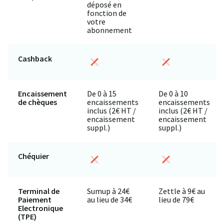
déposé en
fonction de
votre
abonnement
Cashback
Encaissement
De 0 à 15
De 0 à 10
de chèques
encaissements
encaissements
inclus (2€ HT /
inclus (2€ HT /
encaissement
encaissement
suppl.)
suppl.)
Chéquier
Terminal de
Sumup à 24€
Zettle à 9€ au
Paiement
au lieu de 34€
lieu de 79€
Electronique
(TPE)