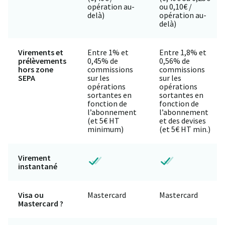
opération au-
ou 0,10€ /
delà)
opération au-
delà)
Virements et
Entre 1% et
Entre 1,8% et
prélèvements
0,45% de
0,56% de
hors zone
commissions
commissions
SEPA
sur les
sur les
opérations
opérations
sortantes en
sortantes en
fonction de
fonction de
l’abonnement
l’abonnement
(et 5€ HT
et des devises
minimum)
(et 5€ HT min.)
Virement
instantané
Visa ou
Mastercard
Mastercard
Mastercard ?