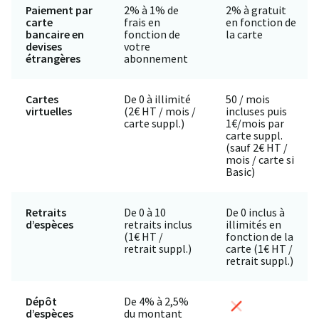
Paiement par
2% à 1% de
2% à gratuit
carte
frais en
en fonction de
bancaire en
fonction de
la carte
devises
votre
étrangères
abonnement
Cartes
De 0 à illimité
50 / mois
virtuelles
(2€ HT / mois /
incluses puis
carte suppl.)
1€/mois par
carte suppl.
(sauf 2€ HT /
mois / carte si
Basic)
Retraits
De 0 à 10
De 0 inclus à
d’espèces
retraits inclus
illimités en
(1€ HT /
fonction de la
retrait suppl.)
carte (1€ HT /
retrait suppl.)
Dépôt
De 4% à 2,5%
d’espèces
du montant