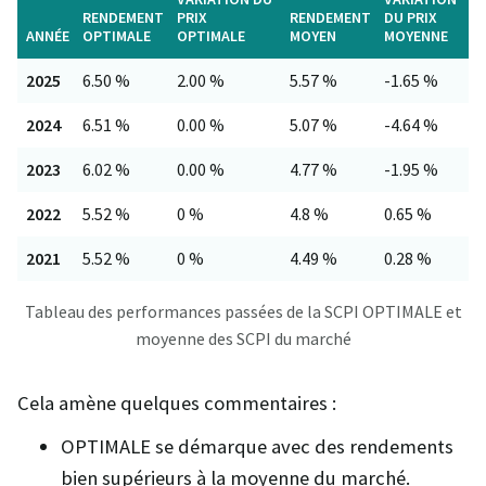
RENDEMENT
PRIX
RENDEMENT
DU PRIX
ANNÉE
OPTIMALE
OPTIMALE
MOYEN
MOYENNE
2025
6.50 %
2.00 %
5.57 %
-1.65 %
2024
6.51 %
0.00 %
5.07 %
-4.64 %
2023
6.02 %
0.00 %
4.77 %
-1.95 %
2022
5.52 %
0 %
4.8 %
0.65 %
2021
5.52 %
0 %
4.49 %
0.28 %
Tableau des performances passées de la SCPI OPTIMALE et
moyenne des SCPI du marché
Cela amène quelques commentaires :
OPTIMALE se démarque avec des rendements
bien supérieurs à la moyenne du marché.