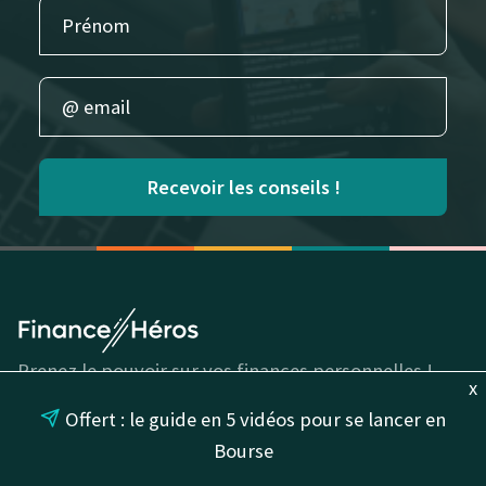
Recevoir les conseils !
Prenez le pouvoir sur vos finances personnelles !
x
Offert : le guide en 5 vidéos pour se lancer en
GUIDES
COMPARATIFS
Bourse
Organiser son épargne
Meilleure banque en ligne