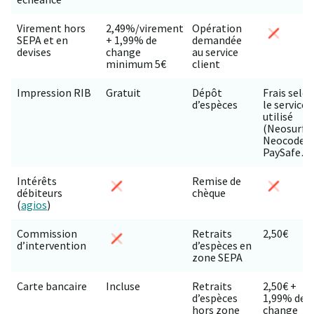
Virement hors
2,49%/virement
Opération
SEPA et en
+ 1,99% de
demandée
devises
change
au service
minimum 5€
client
Impression RIB
Gratuit
Dépôt
Frais selo
d’espèces
le service
utilisé
(Neosurf,
Neocode,
PaySafe…
Intérêts
Remise de
débiteurs
chèque
(
agios
)
Commission
Retraits
2,50€
d’intervention
d’espèces en
zone SEPA
Carte bancaire
Incluse
Retraits
2,50€ +
d’espèces
1,99% de
hors zone
change