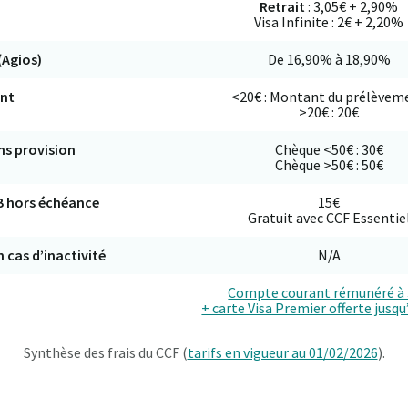
Retrait
: 3,05€ + 2,90%
Visa Infinite : 2€ + 2,20%
(Agios)
De 16,90% à 18,90%
ent
<20€ : Montant du prélèvem
>20€ : 20€
ns provision
Chèque <50€ : 30€
Chèque >50€ : 50€
B hors échéance
15€
Gratuit avec CCF Essentie
 cas d’inactivité
N/A
Compte courant rémunéré à
+ carte Visa Premier offerte jusq
Synthèse des frais du CCF (
tarifs en vigueur au 01/02/2026
).