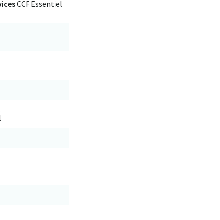
vices
CCF Essentiel
t
l