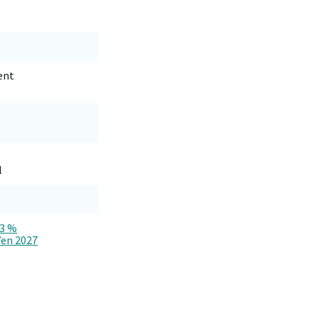
ent
l
 3 %
u’en 2027