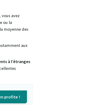
, vous avez
e ou la
s la moyenne des
e notamment aux
nts à l’étranges
cellentes
en profite !