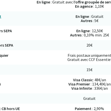
En ligne
: Gratuit avec
l’offre groupée de ser
En agence
: 1,10€
t
En ligne
: Gratuit
Autres
: 5€
rs SEPA
En ligne
: 12,50€
Autres
: 0,10% min. 25€
ors SEPA
20€
quier
Frais postaux uniquemen
Gratuit avec CCF Essentie
15€
Visa Classic
: 48€/an
)
Visa Premier
: 134,40€/an
Visa Infinite
: 336€/an
Gratuit
t CB hors UE
Paiement
: 2,90%