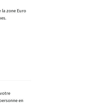
e la zone Euro
ues.
 votre
 personne en