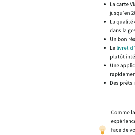
La carte V
jusqu’en 2
La qualité 
dans la ge
Un bon rés
Le
livret 
plutôt int
Une applic
rapidemen
Des prêts 
Comme la 
expérienc
face de vo