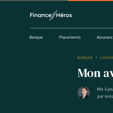
Banque
Placements
Assuranc
BANQUE
CHOIS
Mon av
Mis à jo
par
Ant