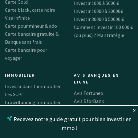
Carte Gold
Investir 1000 à 5000 €
Carte black, carte noire
Investir 10000 à 20000€
Visa infinite
Investir 30000 à 50000 €
Carte pour mineur & ado
Comment investir 100 000 €
Carte bancaire gratuite &
(ou plus) ? Ma stratégie
Banque sans frais
Carte bancaire pour
voyager
IMMOBILIER
AVIS BANQUES EN
LIGNE
Investir dans l’immobilier
Avis Fortuneo
Les SCPI
Avis BforBank
Crowdfunding Immobilier
Avis Revolut
x
Investir en SCPI, notre avis
Avis Boursorama
SCPI en usufruit
Recevez notre guide gratuit pour bien investir en
Avis Compte Nickel
SCPI en nue-propriété
immo !
Avis Pixpay
SCPI sans frais