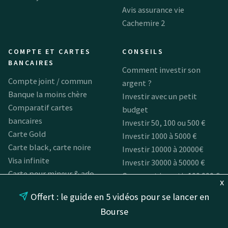
Avis assurance vie
Cachemire 2
COMPTE ET CARTES
CONSEILS
BANCAIRES
Comment investir son
Compte joint / commun
argent ?
Banque la moins chère
Investir avec un petit
Comparatif cartes
budget
bancaires
Investir 50, 100 ou 500 €
Carte Gold
Investir 1000 à 5000 €
Carte black, carte noire
Investir 10000 à 20000€
Visa infinite
Investir 30000 à 50000 €
Carte pour mineur & ado
Comment investir 100 000 €
x
Carte bancaire gratuite &
(ou plus) ? Ma stratégie
Offert : le guide en 5 vidéos pour se lancer en
Banque sans frais
Bourse
Carte bancaire pour
voyager