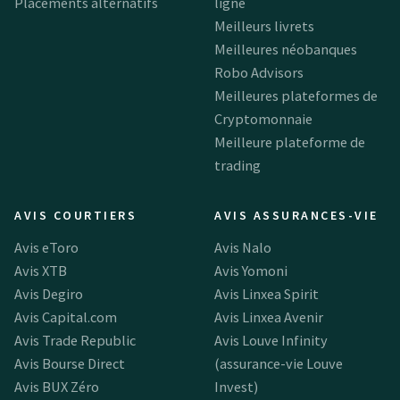
Placements alternatifs
ligne
Meilleurs livrets
Meilleures néobanques
Robo Advisors
Meilleures plateformes de
Cryptomonnaie
Meilleure plateforme de
trading
AVIS COURTIERS
AVIS ASSURANCES-VIE
Avis eToro
Avis Nalo
Avis XTB
Avis Yomoni
Avis Degiro
Avis Linxea Spirit
Avis Capital.com
Avis Linxea Avenir
Avis Trade Republic
Avis Louve Infinity
Avis Bourse Direct
(assurance-vie Louve
Avis BUX Zéro
Invest)