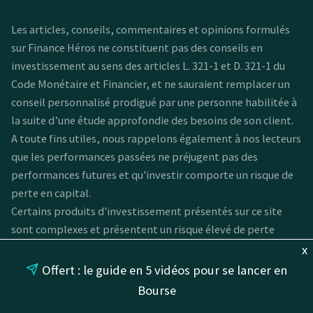
Les articles, conseils, commentaires et opinions formulés
sur Finance Héros ne constituent pas des conseils en
investissement au sens des articles L. 321-1 et D. 321-1 du
Code Monétaire et Financier, et ne sauraient remplacer un
conseil personnalisé prodigué par une personne habilitée à
la suite d’une étude approfondie des besoins de son client.
A toute fins utiles, nous rappelons également à nos lecteurs
que les performances passées ne préjugent pas des
performances futures et qu'investir comporte un risque de
perte en capital.
Certains produits d'investissement présentés sur ce site
sont complexes et présentent un risque élevé de perte
rapide en capital en raison de l'effet de levier. C'est en
x
particulier le cas de CFD. Entre 74 et 89 % des comptes de
Offert : le guide en 5 vidéos pour se lancer en
clients de détail perdent de l'argent lors de la négociation
Bourse
de CFD. Vous devez vous assurer que vous comprenez