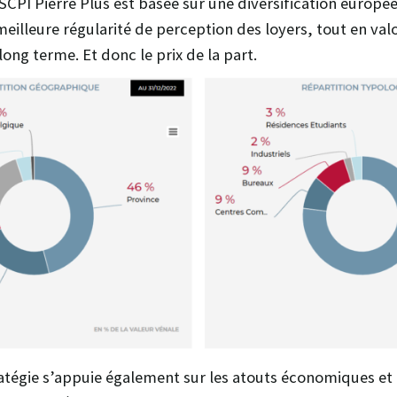
 SCPI Pierre Plus est basée sur une diversification europée
eilleure régularité de perception des loyers, tout en valo
long terme. Et donc le prix de la part.
ratégie s’appuie également sur les atouts économiques et f