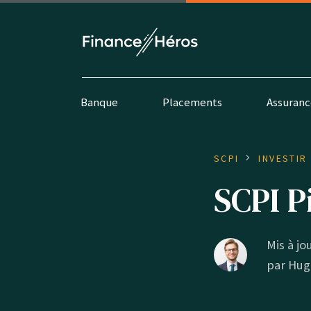
Banque
Placements
Assuranc
SCPI
INVESTIR
SCPI Pi
Mis à jou
par
Hug