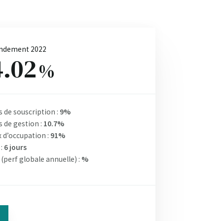
ndement 2022
4.02
%
s de souscription :
9%
s de gestion :
10.7%
 d’occupation :
91%
 :
6 jours
(perf globale annuelle) :
%