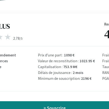
LUS
Re
2.78
/5
Rendement
Prix d’une part :
1098 €
Frai
rces
Valeur de reconstitution :
1023.95 €
Frai
e
Capitalisation :
753.9 M€
Taux
Délais de jouissance :
2 mois
RAN
Minimum de souscription:
2196 €
PGA 
> Souscrire