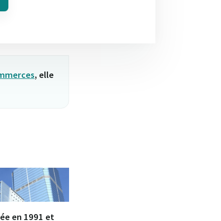
ommerces
, elle
éée en 1991 et