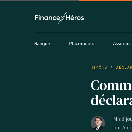
Banque
Placements
Assuranc
IMPÔTS
DÉCLA
Commen
déclar
Mis à jou
par
Ant