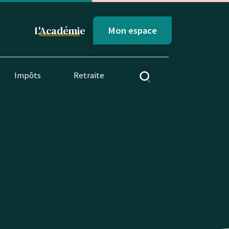
L'
Académi
e
Mon espace
Impôts
Retraite