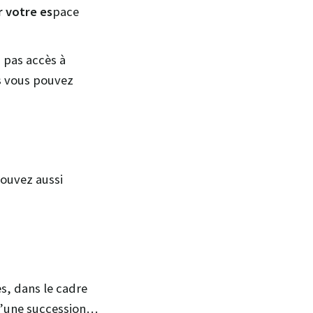
r votre es
pace
z pas accès à
s vous pouvez
pouvez aussi
s, dans le cadre
d’une succession…