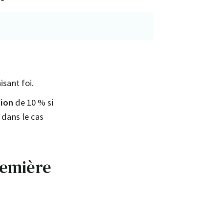
9
isant foi.
tion
de 10 % si
 dans le cas
remière