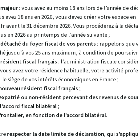
 majeur
: vous avez au moins 18 ans lors de l’année de déc
s avez 18 ans en 2026, vous devez créer votre espace en li
fr avant le 31 décembre 2026. Vous procéderez à la décla
us en 2026 au printemps de l’année suivante ;
 détaché du foyer fiscal de vos parents
: rappelons que 
ché jusqu’à vos 25 ans maximum, à condition de poursuivr
 résident fiscal
français
: l’administration fiscale considèr
 vous avez votre résidence habituelle, votre activité prof
u le siège de vos intérêts économiques en France ;
nouveau résident fiscal français
;
expatrié ou non-résident percevant des revenus de sour
’accord fiscal bilatéral
;
frontalier, en fonction de l’accord bilatéra
l.
tre
respecter la date limite de déclaration, qui s’appliq