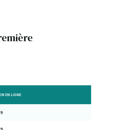
première
ON EN LIGNE
59
59