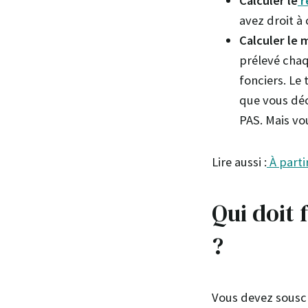
Calculer le
r
avez droit à 
Calculer le
prélevé chaq
fonciers. Le
que vous déc
PAS. Mais vo
Lire aussi :
À parti
Qui doit 
?
Vous devez souscr