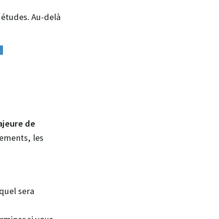
 études. Au-delà
jeure de
tements, les
equel sera