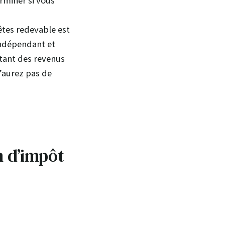
miner si vous
êtes redevable est
indépendant et
ntant des revenus
’aurez pas de
n d’impôt