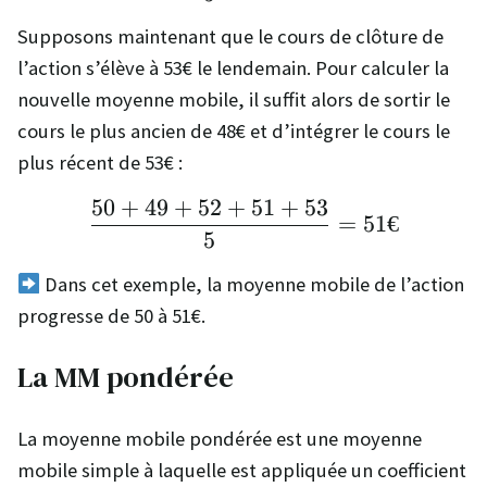
Supposons maintenant que le cours de clôture de
l’action s’élève à 53€ le lendemain. Pour calculer la
nouvelle moyenne mobile, il suffit alors de sortir le
cours le plus ancien de 48€ et d’intégrer le cours le
plus récent de 53€ :
50
+
49
+
52
+
51
+
53
\frac{50 + 49 + 52 + 
=
51€
5
Dans cet exemple, la moyenne mobile de l’action
progresse de 50 à 51€.
La MM pondérée
La moyenne mobile pondérée est une moyenne
mobile simple à laquelle est appliquée un coefficient