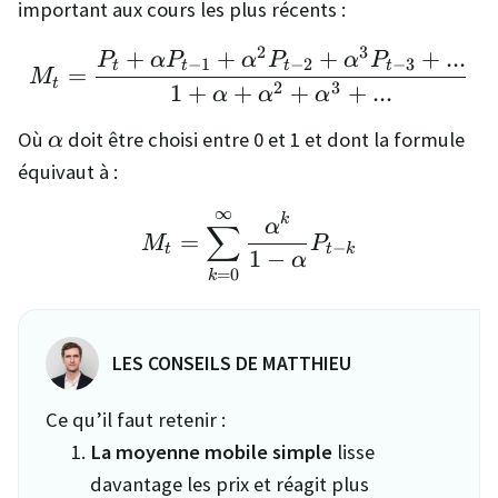
important aux cours les plus récents :
2
3
+
+
+
+
...
M_t = \frac{P_t + \alp
P
α
P
α
P
α
P
−
1
−
2
−
3
t
t
t
t
=
M
t
2
3
1
+
+
+
+
...
α
α
α
\alpha
Où
doit être choisi entre 0 et 1 et dont la formule
α
équivaut à :
∞
M_t = \sum_{k=0}^{\in
k
α
∑
=
M
P
−
t
t
k
1
−
α
=
0
k
LES CONSEILS DE MATTHIEU
Ce qu’il faut retenir :
La moyenne mobile simple
lisse
davantage les prix et réagit plus