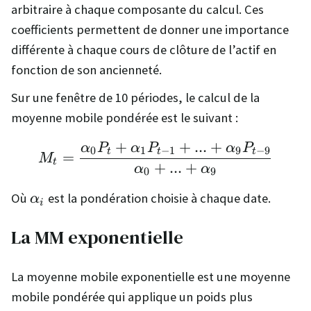
arbitraire à chaque composante du calcul. Ces
coefficients permettent de donner une importance
différente à chaque cours de clôture de l’actif en
fonction de son ancienneté.
Sur une fenêtre de 10 périodes, le calcul de la
moyenne mobile pondérée est le suivant :
+
+
...
+
α
P
α
P
α
P
M_t = \frac{\alpha_0P
0
1
−
1
9
−
9
t
t
t
=
M
t
+
...
+
α
α
0
9
\alpha_i
Où
est la pondération choisie à chaque date.
α
i
La MM exponentielle
La moyenne mobile exponentielle est une moyenne
mobile pondérée qui applique un poids plus