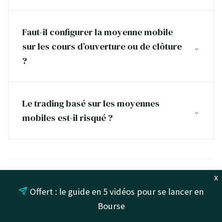
Faut-il configurer la moyenne mobile
sur les cours d’ouverture ou de clôture
?
Le trading basé sur les moyennes
mobiles est-il risqué ?
x
Matthieu a travaillé en tant que trader au
Offert : le guide en 5 vidéos pour se lancer en
sein d'une banque d'investissement. Il vous
Bourse
fait désormais profiter de son expérience.