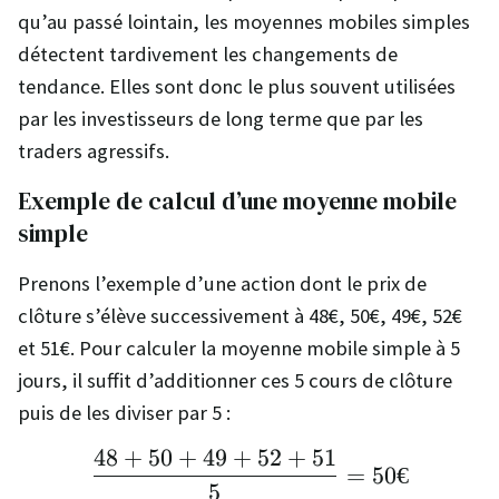
qu’au passé lointain, les moyennes mobiles simples
détectent tardivement les changements de
tendance. Elles sont donc le plus souvent utilisées
par les investisseurs de long terme que par les
traders agressifs.
Exemple de calcul d’une moyenne mobile
simple
Prenons l’exemple d’une action dont le prix de
clôture s’élève successivement à 48€, 50€, 49€, 52€
et 51€. Pour calculer la moyenne mobile simple à 5
jours, il suffit d’additionner ces 5 cours de clôture
puis de les diviser par 5 :
48
+
50
+
49
+
52
+
51
\frac{48 + 50 + 49 + 
=
50€
5