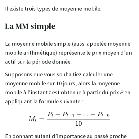
Il existe trois types de moyenne mobile.
La MM simple
La moyenne mobile simple (aussi appelée moyenne
mobile arithmétique) représente le prix moyen d’un
actif sur la période donnée.
Supposons que vous souhaitiez calculer une
moyenne mobile sur 10 jours, alors la moyenne
mobile à l’instant
t
est obtenue à partir du prix
P
en
appliquant la formule suivante :
+
+
...
+
P
P
P
M_t = \frac{P_t + P_{
−
1
−
9
t
t
t
=
M
t
10
En donnant autant d’importance au passé proche