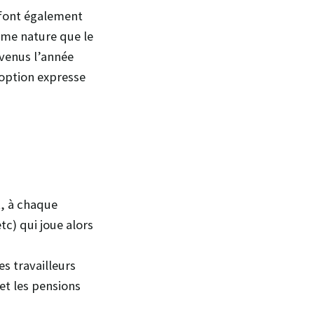
 font également
même nature que le
evenus l’année
 option expresse
t, à chaque
tc) qui joue alors
es travailleurs
 et les pensions