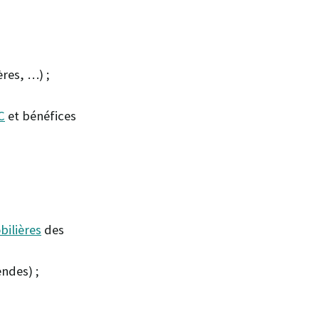
res, …) ;
C
et bénéfices
bilières
des
endes) ;