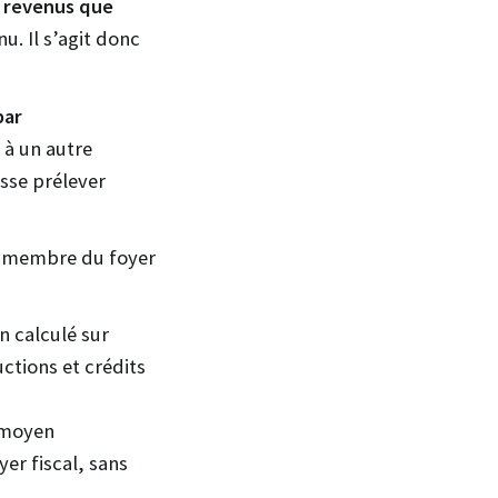
 revenus que
nu. Il s’agit donc
par
 à un autre
isse prélever
que membre du foyer
n calculé sur
ctions et crédits
x moyen
er fiscal, sans