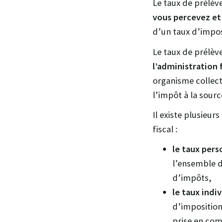
Le taux de prélèv
vous percevez et
d’un taux d’impos
Le taux de prélèv
l’administration 
organisme collecte
l’impôt à la sourc
Il existe plusieur
fiscal :
le taux pers
l’ensemble d
d’impôts,
le taux indi
d’imposition
prise en com