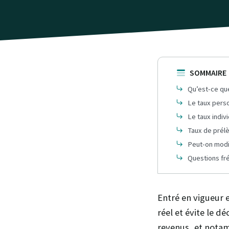
SOMMAIRE
Qu’est-ce que
Le taux pers
Le taux indiv
Taux de prélè
Peut-on modif
Questions fr
Entré en vigueur 
réel et évite le d
revenus, et notam