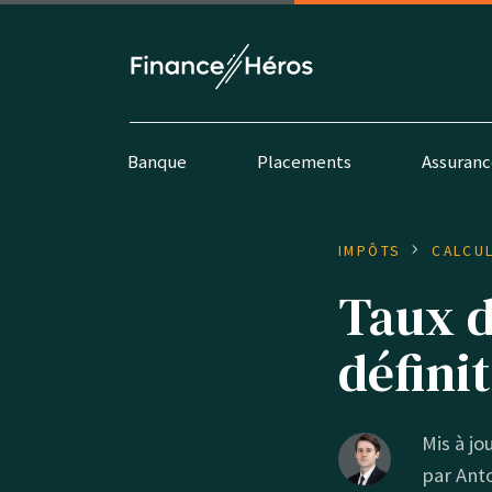
Banque
Placements
Assuranc
IMPÔTS
CALCU
Taux d
défini
Mis à jo
par
Ant