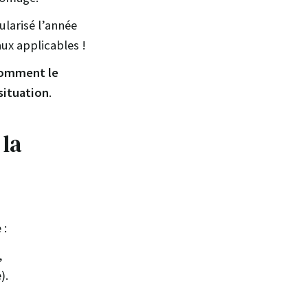
ularisé l’année
aux applicables !
omment le
situation
.
 la
 :
,
).