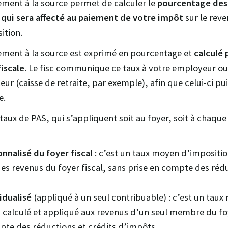
ement à la source permet de calculer le
pourcentage des
 qui sera affecté au paiement de votre impôt
sur le reve
ition.
ement à la source est exprimé en pourcentage et
calculé 
fiscale
. Le fisc communique ce taux à votre employeur ou
ur (caisse de retraite, par exemple), afin que celui-ci pu
e.
s taux de PAS, qui s’appliquent soit au foyer, soit à cha
onnalisé du foyer fiscal
: c’est un taux moyen d’impositio
es revenus du foyer fiscal, sans prise en compte des rédu
vidualisé
(appliqué à un seul contribuable) : c’est un tau
 calculé et appliqué aux revenus d’un seul membre du foy
pte des réductions et crédits d’impôts,