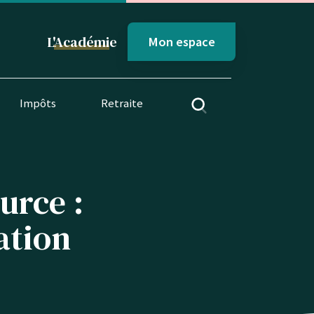
L'
Académi
e
Mon espace
Impôts
Retraite
urce :
ation