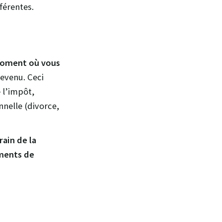
férentes.
moment où vous
revenu. Ceci
 l’impôt,
nelle (divorce,
ain de la
ements de