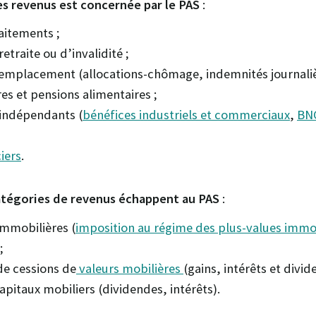
es revenus est concernée par le PAS
:
raitements ;
etraite ou d’invalidité ;
emplacement (allocations-chômage, indemnités journaliè
es et pensions alimentaires ;
 indépendants (
bénéfices industriels et commerciaux
,
BN
iers
.
atégories de revenus échappent au PAS
:
immobilières (
imposition au régime des plus-values immo
;
de cessions de
valeurs mobilières
(gains, intérêts et divid
apitaux mobiliers (dividendes, intérêts).