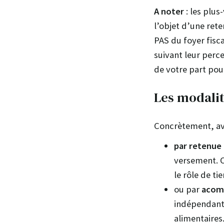
A noter
: les plus
l’objet d’une rete
PAS du foyer fisca
suivant leur perc
de votre part pou
Les modalit
Concrètement, av
par
retenue 
versement. C
le rôle de ti
ou par
acomp
indépendants,
alimentaires