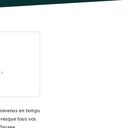
 ?
s revenus en temps
 presque tous vos
hômage.