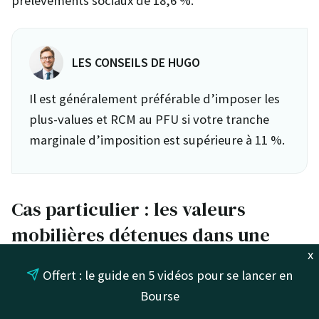
prélèvements sociaux de 18,6 %.
LES CONSEILS DE HUGO
Il est généralement préférable d’imposer les
plus-values et RCM au PFU si votre tranche
marginale d’imposition est supérieure à 11 %.
Cas particulier : les valeurs
mobilières détenues dans une
x
enveloppe fiscale
Offert : le guide en 5 vidéos pour se lancer en
Bourse
Si vos valeurs mobilières sont détenues dans une